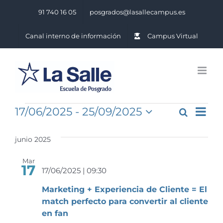
Saltar
91 740 16 05
posgrados@lasallecampus.es
al
contenido
Canal interno de información
Campus Virtual
Eventos
Na
17/06/2025
 - 
25/09/2025
Buscar
Naveg
Lista
Seleccionar
de
de
fecha.
junio 2025
vis
búsq
Mar
de
17
y
17/06/2025 | 09:30
Ev
vistas
Marketing + Experiencia de Cliente = El
match perfecto para convertir al cliente
de
en fan