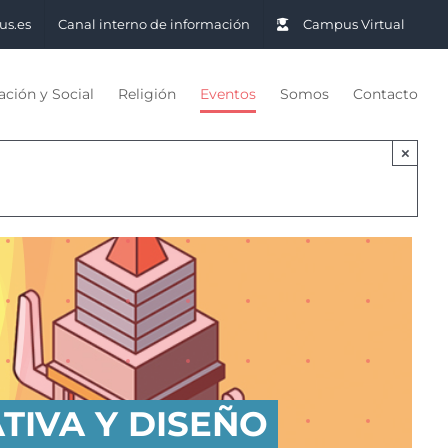
us.es
Canal interno de información
Campus Virtual
ción y Social
Religión
Eventos
Somos
Contacto
×
TIVA Y DISEÑO