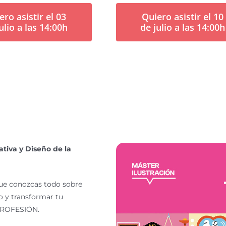
ero asistir el 03
Quiero asistir el 10
ulio a las 14:00h
de julio a las 14:00h
ativa y Diseño de la
que conozcas todo sobre
to y transformar tu
u PROFESIÓN.