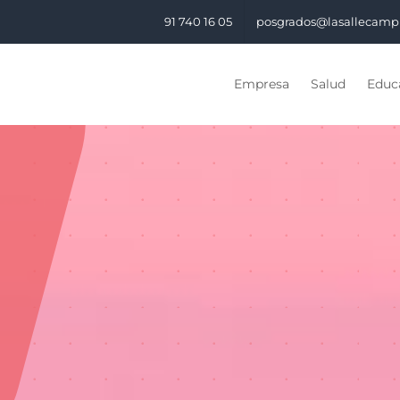
91 740 16 05
posgrados@lasallecamp
Empresa
Salud
Educa