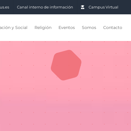
us.es
Canal interno de información
Campus Virtual
ción y Social
Religión
Eventos
Somos
Contacto