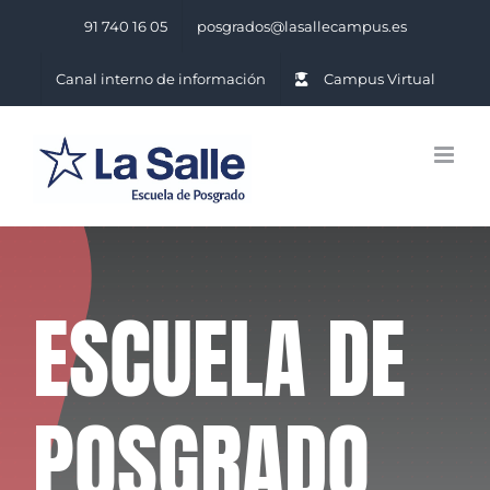
Saltar
91 740 16 05
posgrados@lasallecampus.es
al
contenido
Canal interno de información
Campus Virtual
ESCUELA DE
POSGRADO