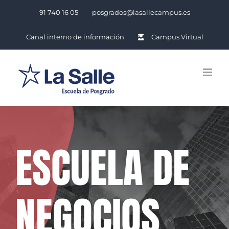
Saltar
91 740 16 05
posgrados@lasallecampus.es
al
contenido
Canal interno de información
Campus Virtual
ESCUELA DE
NEGOCIOS