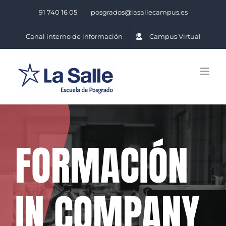
Saltar
91 740 16 05
posgrados@lasallecampus.es
al
contenido
Canal interno de información
Campus Virtual
FORMACIÓN
IN COMPANY