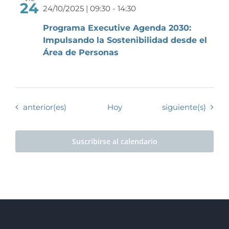
24
24/10/2025 | 09:30
-
14:30
Programa Executive Agenda 2030:
Impulsando la Sostenibilidad desde el
Área de Personas
Eventos
Eventos
anterior(es)
Hoy
siguiente(s)
Suscribirse al calendario