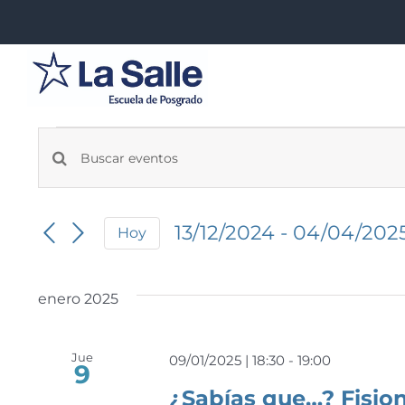
Saltar
al
contenido
Eventos
Navegación
Introduce
la
de
palabra
13/12/2024
 - 
04/04/202
búsqueda
Hoy
clave.
Seleccionar
Busca
y
fecha.
Eventos
vistas
enero 2025
para
la
de
palabra
Jue
Eventos
09/01/2025 | 18:30
-
19:00
9
clave.
¿Sabías que…? Fisio