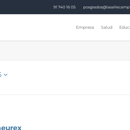
91 740 16 05
posgrados@lasallecamp
Empresa
Salud
Educa
5
neurex