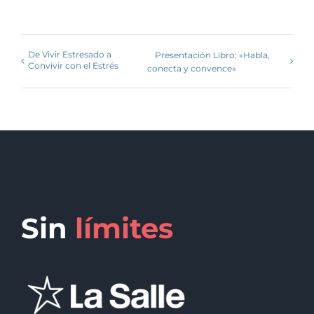
De Vivir Estresado a
Presentación Libro: «Habla,
Convivir con el Estrés
conecta y convence»
Sin
límites