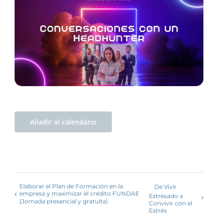
Añadir al calendario
Elaborar el Plan de Formación en la
De Vivir
empresa y maximizar el crédito FUNDAE
Estresado a
(Jornada presencial y gratuita)
Convivir con el
Estrés