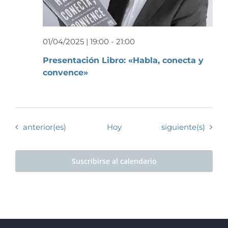
01/04/2025 | 19:00
-
21:00
Presentación Libro: «Habla, conecta y
convence»
Eventos
Eventos
anterior(es)
Hoy
siguiente(s)
Suscribirse al calendario