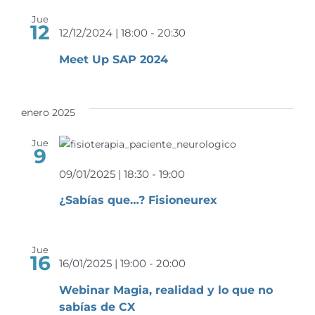
Event
Jue
12
12/12/2024 | 18:00
-
20:30
Meet Up SAP 2024
enero 2025
Jue
9
09/01/2025 | 18:30
-
19:00
¿Sabías que…? Fisioneurex
Jue
16
16/01/2025 | 19:00
-
20:00
Webinar Magia, realidad y lo que no
sabías de CX