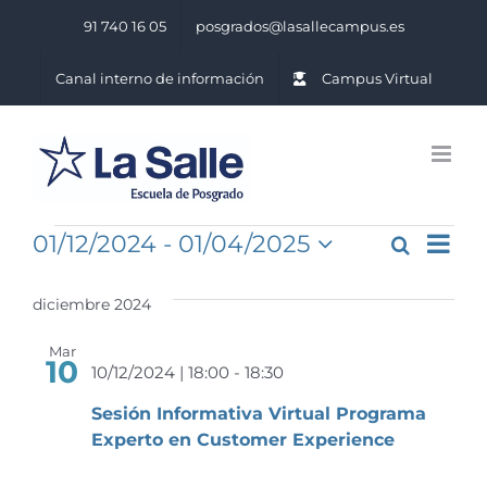
Saltar
91 740 16 05
posgrados@lasallecampus.es
al
contenido
Canal interno de información
Campus Virtual
Eventos
Na
01/12/2024
 - 
01/04/2025
Buscar
Naveg
Lista
Seleccionar
de
de
fecha.
diciembre 2024
vis
búsq
Mar
de
10
y
10/12/2024 | 18:00
-
18:30
Ev
vistas
Sesión Informativa Virtual Programa
Experto en Customer Experience
de