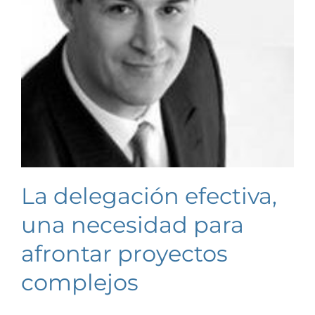
La delegación efectiva,
una necesidad para
afrontar proyectos
complejos