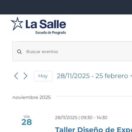
Saltar
al
contenido
Eventos
Navegación
Introduce
la
de
palabra
28/11/2025
 - 
25 febrero
búsqueda
Hoy
clave.
Seleccionar
Busca
y
fecha.
Eventos
vistas
noviembre 2025
para
la
de
palabra
Vie
Eventos
28/11/2025 | 09:30
-
14:30
28
clave.
Taller Diseño de Ex