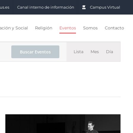
us.es
Canal interno de información
Campus Virtual
ción y Social
Religión
Eventos
Somos
Contacto
Navegac
Buscar Eventos
Lista
Mes
Día
de
vistas
de
Evento