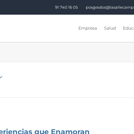
91 740 16 05
posgrados@lasallecamp
Empresa
Salud
Educa
periencias que Enamoran