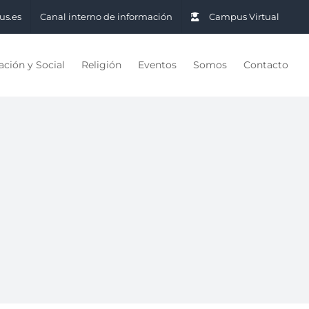
us.es
Canal interno de información
Campus Virtual
ción y Social
Religión
Eventos
Somos
Contacto