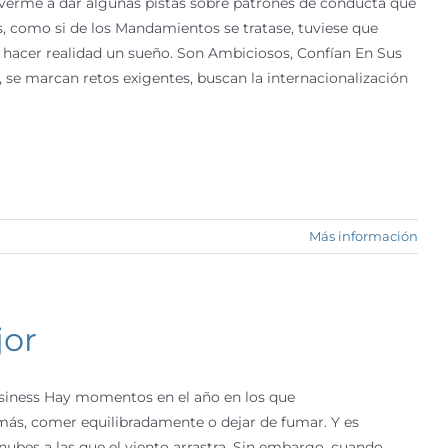
treverme a dar algunas pistas sobre patrones de conducta que
, como si de los Mandamientos se tratase, tuviese que
s hacer realidad un sueño. Son Ambiciosos, Confían En Sus
 se marcan retos exigentes, buscan la internacionalización
Más información
jor
Business Hay momentos en el año en los que
ás, comer equilibradamente o dejar de fumar. Y es
bes a las que el viento arrastra. Sin embargo, cuando