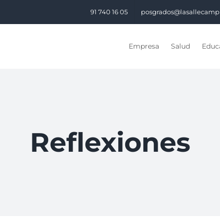
91 740 16 05
posgrados@lasallecamp
Empresa
Salud
Educa
Reflexiones