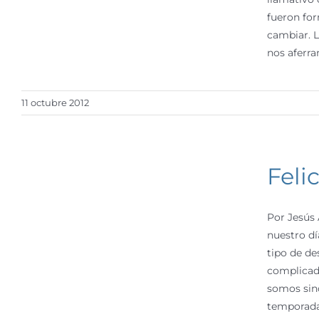
fueron for
cambiar. L
nos aferra
11 octubre 2012
Feli
Por Jesús 
nuestro dí
tipo de de
complicada
somos sinc
temporada. 