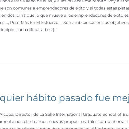
mundo estaría lleno de ellas, y a las pruebas me remito. Voy a a
ue son comunes a emprendedores de éxito y si todas estas pistas
 en dos, diría que lo que mueve a los emprendedores de éxito e
s …, Pero Más En El Esfuerzo … Son ambiciosos en sus objetivos,
incipio, cada dificultad es [...]
quier hábito pasado fue me
Alcoba. Director de La Salle International Graduate School of 
amente nos planteamos nuevos propósitos, tales como ahorrar m
cómo esos planes a menudo desaparecen en el horizonte como nu