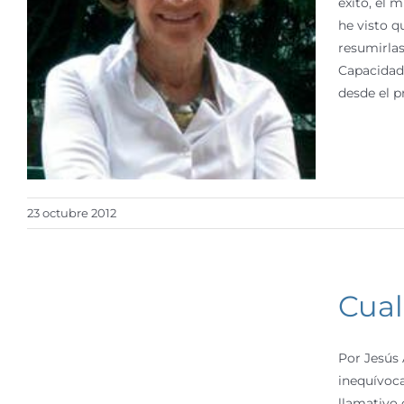
éxito, el 
he visto q
resumirlas
Capacidade
desde el pr
23 octubre 2012
Cual
Por Jesús 
inequívoc
llamativo 