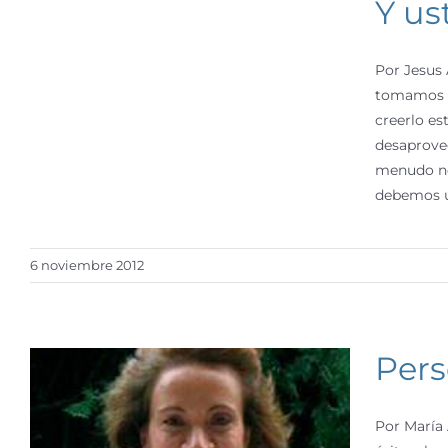
Y us
Por Jesus 
tomamos so
creerlo es
desaprove
menudo no
debemos un
6 noviembre 2012
Pers
Por María 