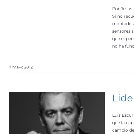
Por Jesus 
Si no recu
montados 
sensores s
que el peo
no ha func
7 mayo 2012
Lide
Luis Ezcur
que la cap
cambio de 