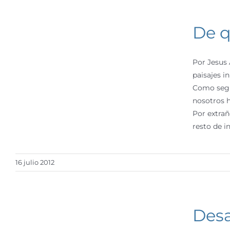
De 
Por Jesus 
paisajes i
Como segu
nosotros h
Por extrañ
resto de i
16 julio 2012
Des