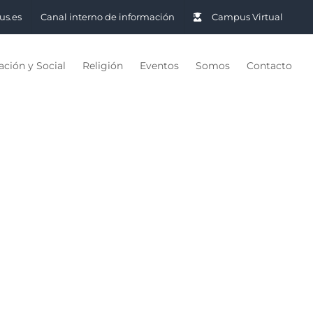
us.es
Canal interno de información
Campus Virtual
ción y Social
Religión
Eventos
Somos
Contacto