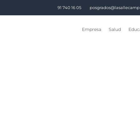
91 740 16 05
posgrados@lasallecamp
Empresa
Salud
Educa