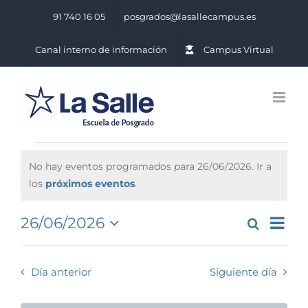
Saltar
91 740 16 05
posgrados@lasallecampus.es
al
contenido
Canal interno de información
Campus Virtual
Eventos
No hay eventos programados para 26/06/2026. Ir a
for
Notice
los
próximos eventos
.
26/06/2026
Na
26/06/2026
Buscar
Naveg
Día
Seleccionar
de
de
fecha.
vis
Día anterior
Siguiente día
búsq
de