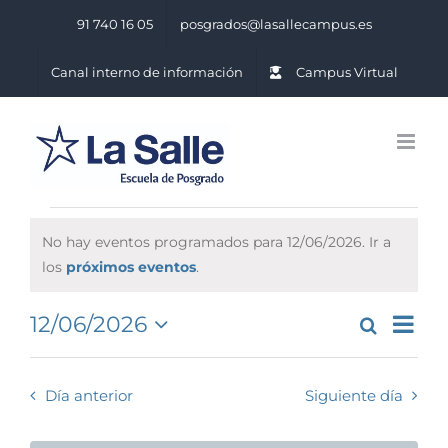
Saltar
91 740 16 05
posgrados@lasallecampus.es
al
contenido
Canal interno de información
Campus Virtual
Eventos
No hay eventos programados para 12/06/2026. Ir a
for
Notice
los
próximos eventos
.
12/06/2026
Na
12/06/2026
Buscar
Naveg
Día
Seleccionar
de
de
fecha.
vis
Día anterior
Siguiente día
búsq
de