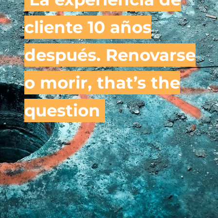
cliente 10 años
después. Renovarse
o morir, that’s the
question