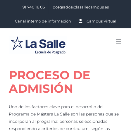
Saltar
91 740 16 05
posgrados@lasallecampus.es
al
contenido
Canal interno de información
Campus Virtual
PROCESO DE
ADMISIÓN
Uno de los factores clave para el desarrollo del
Programa de Másters La Salle son las personas que se
incorporan al programa: personas seleccionadas
respondiendo a criterios de curriculum, según las