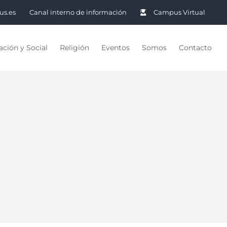
us.es
Canal interno de información
Campus Virtual
ción y Social
Religión
Eventos
Somos
Contacto