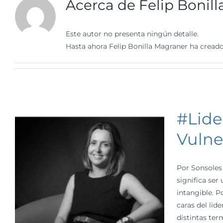
Acerca de
Felip Bonil
Este autor no presenta ningún detalle.
Hasta ahora Felip Bonilla Magraner ha creado
#Lide
Vulne
Por Sonsoles 
significa ser
intangible. P
caras del lid
distintas ter