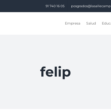
91 740 16 05
posgrados@lasallecamp
Empresa
Salud
Educa
felip