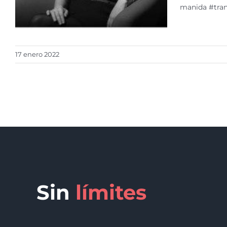
manida #trans
17 enero 2022
Sin
límites