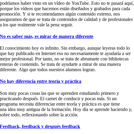
podríamos haber visto en
un vídeo de
YouTube. Esto no te pasará aquí,
porque los vídeos que hacemos están
diseñados y grabados
para cada
promoción.
Y
si
te recomendamos
algún
contenido externo, nos
aseguramos de que se trata de contenidos de calidad y de profesion
al
es
a los que realmente vale la pena seguir
.
No es saber más, es mirar de manera diferente
El conocimiento hoy es infinito. Sin embargo, aunque leyeras todo lo
que hay publicado en Internet eso no necesariamente te ayudaría a ser
mejor profesional. Por tanto
,
no se trata de abrumarte con bibliotecas
enteras de contenido. Se trata de ayudarte a mirar de una manera
diferente.
Algo que todos nuestros alumnos logran.
No hay diferencia entre teoría y práctica
Son muy pocas cosas las que se aprenden estudiando primero y
practicando después. El carnet de conducir y pocas más. Si un
programa necesita diferenciar entre teoría y práctica es que tiene
una
idea muy
antigua de la formación. Hoy día se aprende haciendo y,
sobre todo, reflexionando sobre la acción.
Feedback, feedback y después feedback