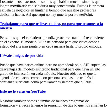
Los auténticos maestros no son los que hablan mucho, sino los que
logran movilizarte con sabiduría muy concentrada. Fuimos la primera
escuela de negocios en limitar el tiempo que nuestros profesores
dedican a hablar. Así que aquí no hay muerte por
PowerPoint
.
Trabajamos para que te lleves tu idea, no para que te sumes a la
nuestra
Pensamos que el verdadero aprendizaje ocurre cuando tú te conviertes
en el experto. El modelo AIR está pensado para que viajes desde el
estado del arte
más puntero
en cada materia hasta
tu propio enfoque.
Llévate amigos de por vida
Puede que haya partes online, pero no aprenderás solo. AIR supera las
desventajas del modelo asíncrono tradicional para que haya un alto
grado de interacción en cada módulo.
Nuestro objetivo es que t
u
agenda de contactos crezca con personas con las que tendrás la
confianza suficiente como para llamarles
siempre que quieras.
Esto no lo verás en YouTube
Nosotros también somos alumnos de muchos programas de
formación
y
a veces tenemos la sensación de que lo que nos
enseñan
lo