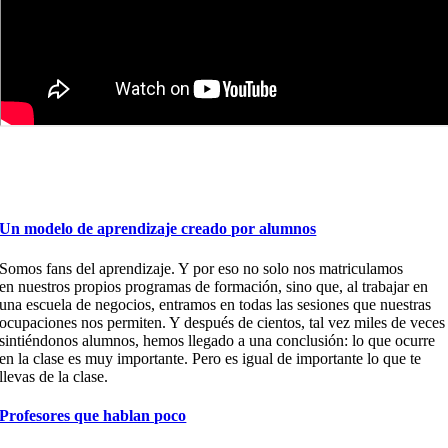
Un modelo de aprendizaje creado por alumnos
Somos fans del aprendizaje. Y por eso no solo
nos matriculamos
en
nuestros propios programas
de
formación,
sino que, al trabajar en
una escuela de negocios, entramos en todas las sesiones que nuestras
ocupaciones nos permiten. Y después de cientos, tal vez miles de veces
sintiéndonos alumnos, hemos llegado a una conclusión: lo que ocurre
en
la
clase
es muy importante. Pero es igual de important
e lo que te
llevas de la clase.
Profesores que hablan poco