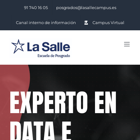
Saltar
91 740 16 05
posgrados@lasallecampus.es
al
contenido
Canal interno de información
Campus Virtual
EXPERTO EN
DATA E