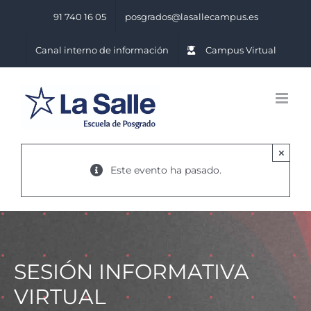
Saltar
91 740 16 05
posgrados@lasallecampus.es
al
contenido
Canal interno de información
Campus Virtual
×
Este evento ha pasado.
SESIÓN INFORMATIVA
VIRTUAL