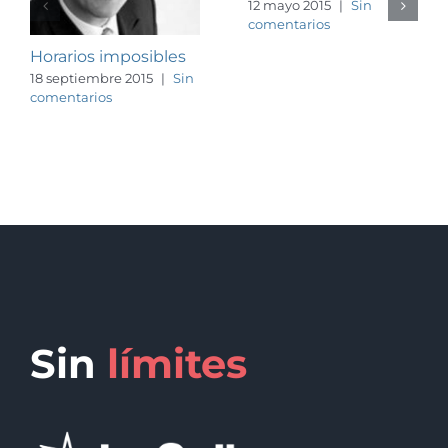
12 mayo 2015
|
Sin
comentarios
Horarios imposibles
18 septiembre 2015
|
Sin
comentarios
Sin
límites