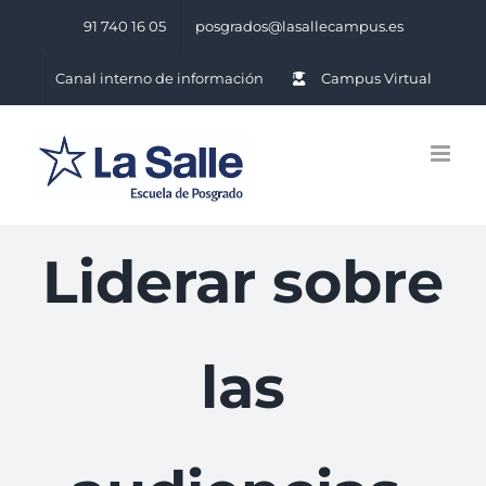
Saltar
91 740 16 05
posgrados@lasallecampus.es
al
contenido
Canal interno de información
Campus Virtual
Liderar sobre
las