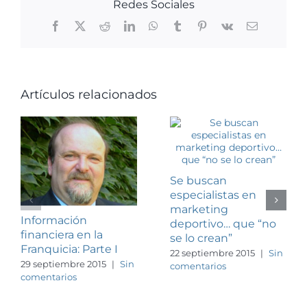
Redes Sociales
Facebook
X
Reddit
LinkedIn
WhatsApp
Tumblr
Pinterest
Vk
Correo
electrónico
Artículos relacionados
Se buscan
especialistas en
marketing
Información
deportivo… que “no
financiera en la
se lo crean”
Franquicia: Parte I
22 septiembre 2015
|
Sin
29 septiembre 2015
|
Sin
comentarios
comentarios