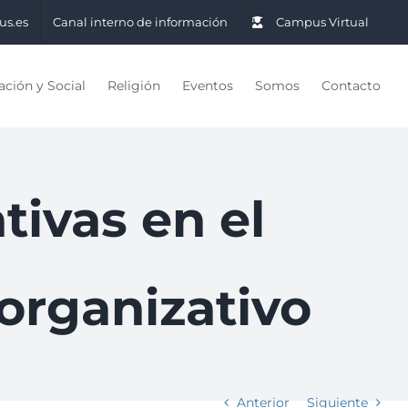
us.es
Canal interno de información
Campus Virtual
ción y Social
Religión
Eventos
Somos
Contacto
tivas en el
organizativo
Anterior
Siguiente