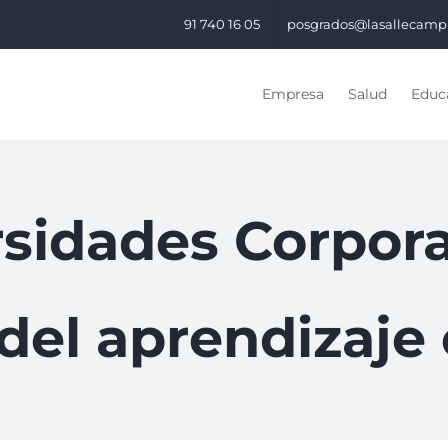
91 740 16 05
posgrados@lasallecamp
Empresa
Salud
Educa
sidades Corpora
del aprendizaje 