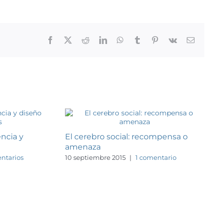
Facebook
X
Reddit
LinkedIn
WhatsApp
Tumblr
Pinterest
Vk
Correo
electrón
ncia y
El cerebro social: recompensa o
amenaza
ntarios
10 septiembre 2015
|
1 comentario