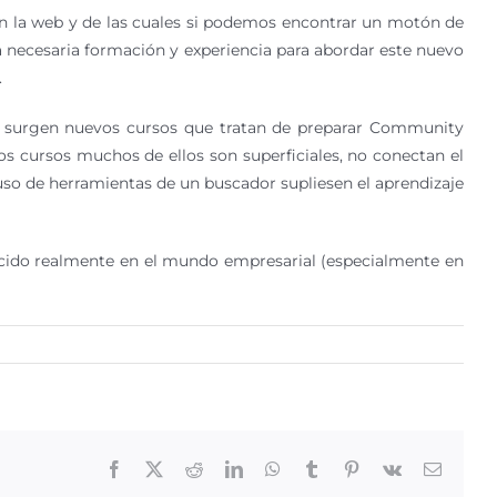
n la web y de las cuales si podemos encontrar un motón de
 necesaria formación y experiencia para abordar este nuevo
.
ía surgen nuevos cursos que tratan de preparar Community
s cursos muchos de ellos son superficiales, no conectan el
 uso de herramientas de un buscador supliesen el aprendizaje
oducido realmente en el mundo empresarial (especialmente en
Facebook
X
Reddit
LinkedIn
WhatsApp
Tumblr
Pinterest
Vk
Correo
electrón