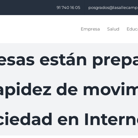
91 740 16 05
posgrados@lasallecamp
Empresa
Salud
Educa
sas están prep
rapidez de movim
ciedad en Intern