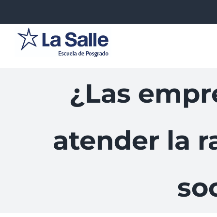
Saltar
al
contenido
¿Las empre
atender la 
so