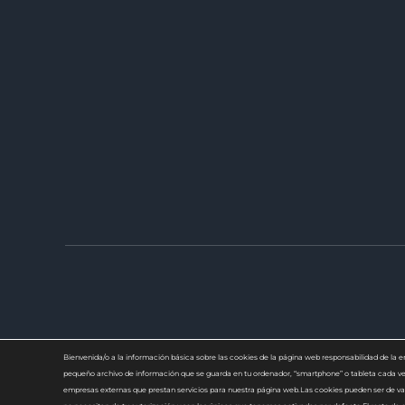
Bienvenida/o a la información básica sobre las cookies de la página web responsabilidad de
pequeño archivo de información que se guarda en tu ordenador, “smartphone” o tableta cada vez
empresas externas que prestan servicios para nuestra página web.Las cookies pueden ser de var