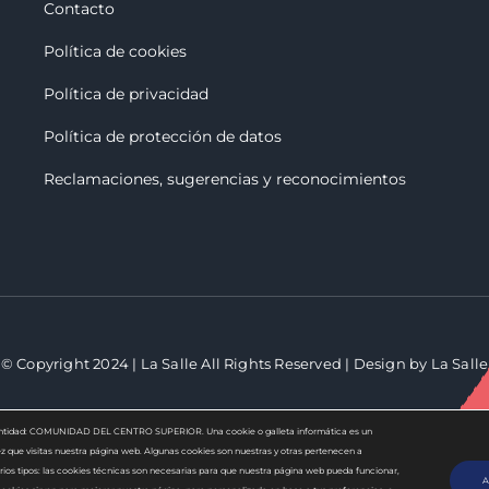
Contacto
Política de cookies
Política de privacidad
Política de protección de datos
Reclamaciones, sugerencias y reconocimiento
s
© Copyright 2024 | La Salle All Rights Reserved | Design by La Salle
 la entidad: COMUNIDAD DEL CENTRO SUPERIOR. Una cookie o galleta informática es un
 que visitas nuestra página web. Algunas cookies son nuestras y otras pertenecen a
ios tipos: las cookies técnicas son necesarias para que nuestra página web pueda funcionar,
A