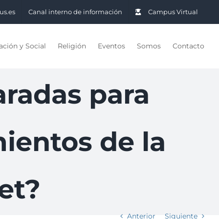
us.es
Canal interno de información
Campus Virtual
ción y Social
Religión
Eventos
Somos
Contacto
aradas para
ientos de la
et?
Anterior
Siguiente