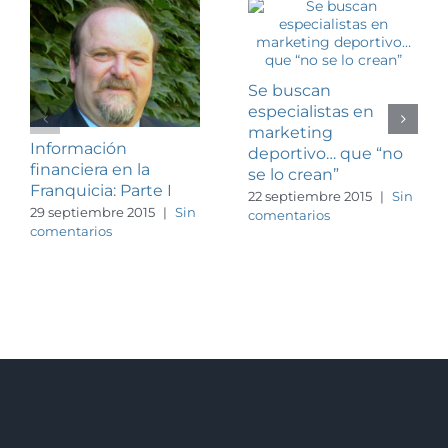
Se buscan
especialistas en
marketing
Información
deportivo… que “no
financiera en la
se lo crean”
Franquicia: Parte I
22 septiembre 2015
|
Sin
29 septiembre 2015
|
Sin
comentarios
comentarios