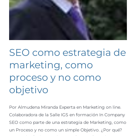
SEO como estrategia de
marketing, como
proceso y no como
objetivo
Por Almudena Miranda Experta en Marketing on line.
Colaboradora de la Salle IGS en formación In Company
SEO como parte de una estrategia de Marketing, como
un Proceso y no como un simple Objetivo. ¿Por qué?