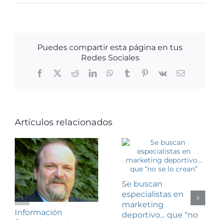
Puedes compartir esta página en tus
Redes Sociales
Facebook
X
Reddit
LinkedIn
WhatsApp
Tumblr
Pinterest
Vk
Correo
electrónico
Artículos relacionados
Se buscan
especialistas en
marketing
Información
deportivo… que “no