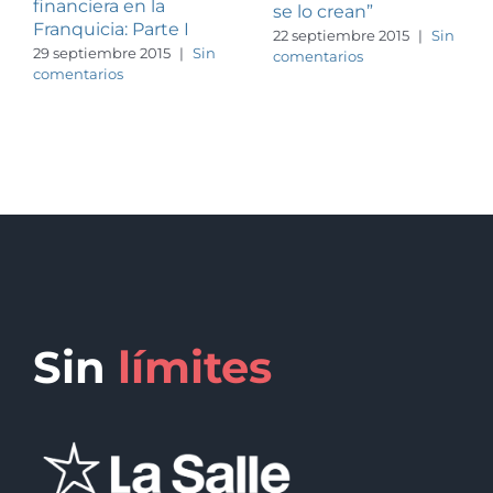
financiera en la
se lo crean”
Franquicia: Parte I
22 septiembre 2015
|
Sin
29 septiembre 2015
|
Sin
comentarios
comentarios
Sin
límites