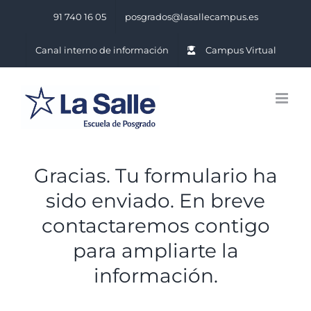
Saltar
91 740 16 05
posgrados@lasallecampus.es
al
contenido
Canal interno de información
Campus Virtual
Gracias. Tu formulario ha
sido enviado. En breve
contactaremos contigo
para ampliarte la
información.