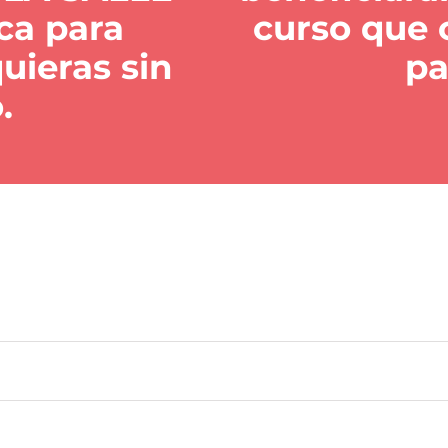
ca para
curso que 
quieras sin
pa
.