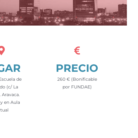
GAR
PRECIO
 Escuela de
260 € (Bonificable
do (c/ La
por FUNDAE)
0. Aravaca.
 y en Aula
rtual