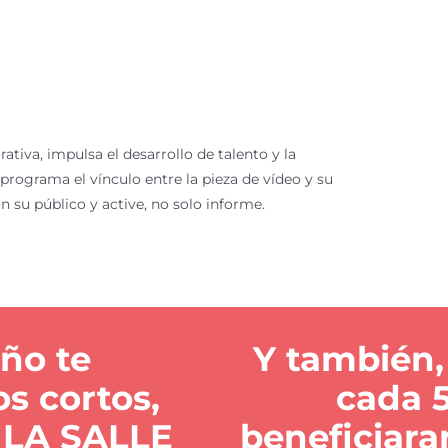
tiva, impulsa el desarrollo de talento y la
 programa el vínculo entre la pieza de vídeo y su
su público y active, no solo informe.
año te
Y también,
os cortos,
cada 5
, LA SALLE
beneficiara