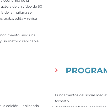
la economía de la
structura de un vídeo de 60
ría de la mañana se
, graba, edita y revisa
conocimiento, sino una
 y un método replicable
PROGRA
Fundamentos del social media:
formato.
a la edición— aplicando
Algoritmos y funnel de viralida