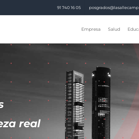
91 740 16 05
posgrados@lasallecamp
Empresa
Salud
Educa
s
eza real