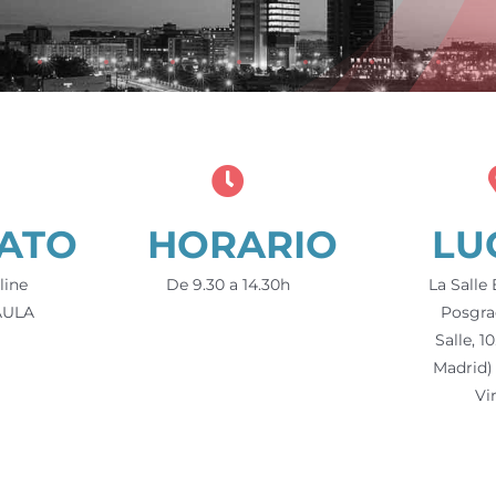
ATO
HORARIO
LU
line
De 9.30 a 14.30h
La Salle
 AULA
Posgra
Salle, 1
Madrid)
Vi