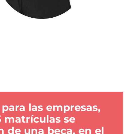
 para las empresas,
 matrículas se
n de una beca, en el