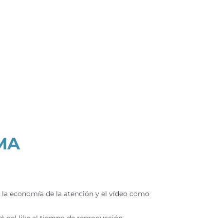
MA
 la economía de la atención y el vídeo como
d: del like al tiempo de reproducción.