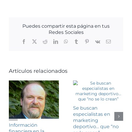
Puedes compartir esta página en tus
Redes Sociales
Facebook
X
Reddit
LinkedIn
WhatsApp
Tumblr
Pinterest
Vk
Correo
electrónico
Artículos relacionados
Se buscan
especialistas en
marketing
Información
deportivo… que “no
financiera en la