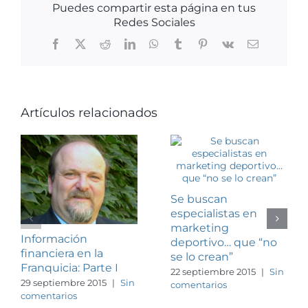
Puedes compartir esta página en tus
Redes Sociales
Facebook
X
Reddit
LinkedIn
WhatsApp
Tumblr
Pinterest
Vk
Correo
electrónico
Artículos relacionados
Se buscan
especialistas en
marketing
Información
deportivo… que “no
financiera en la
se lo crean”
Franquicia: Parte I
22 septiembre 2015
|
Sin
29 septiembre 2015
|
Sin
comentarios
comentarios