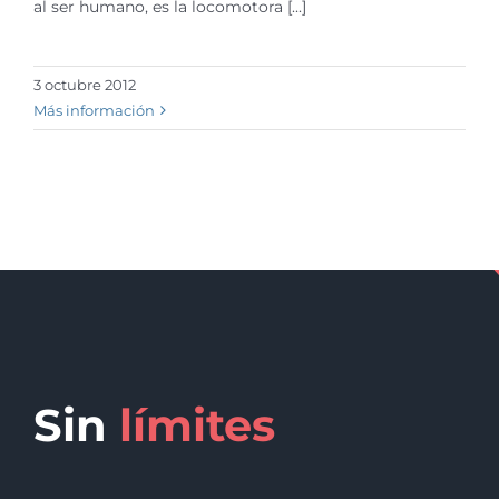
al ser humano, es la locomotora [...]
3 octubre 2012
Más información
Sin
límites