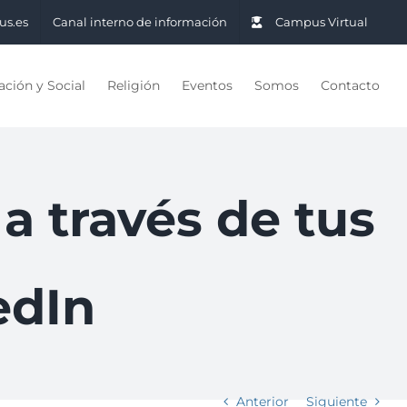
us.es
Canal interno de información
Campus Virtual
ción y Social
Religión
Eventos
Somos
Contacto
a través de tus
edIn
Anterior
Siguiente