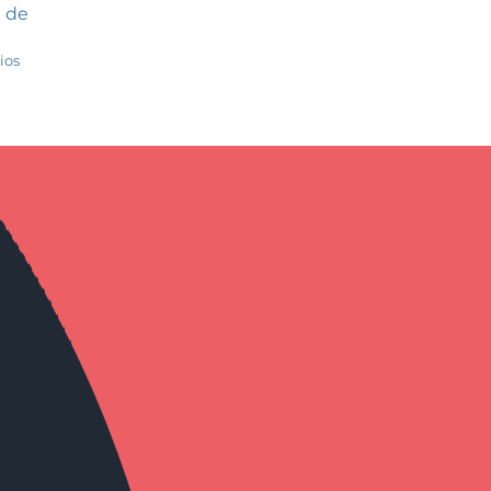
a de
ios