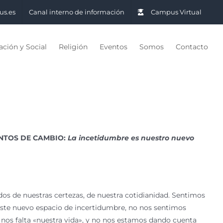
us.es
Canal interno de información
Campus Virtual
ción y Social
Religión
Eventos
Somos
Contacto
NTOS DE CAMBIO:
La incetidumbre es nuestro nuevo
os de nuestras certezas, de nuestra cotidianidad. Sentimos
ste nuevo espacio de incertidumbre, no nos sentimos
nos falta «nuestra vida», y no nos estamos dando cuenta