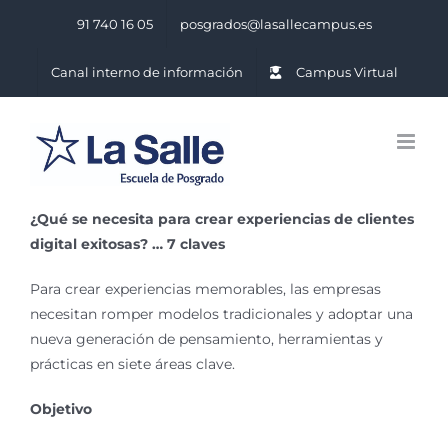
Saltar
91 740 16 05
posgrados@lasallecampus.es
al
contenido
Canal interno de información
Campus Virtual
¿Qué se necesita para crear experiencias de clientes
digital exitosas? … 7 claves
Para crear experiencias memorables, las empresas
necesitan romper modelos tradicionales y adoptar una
nueva generación de pensamiento, herramientas y
prácticas en siete áreas clave.
Objetivo