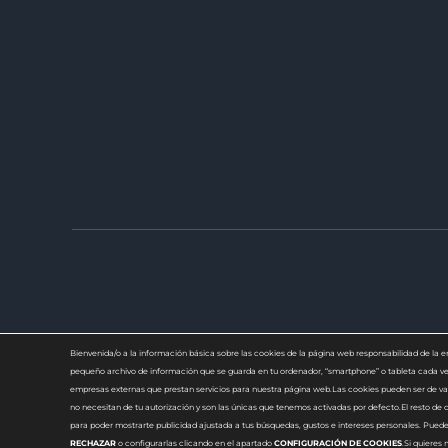
Bienvenida/o a la información básica sobre las cookies de la página web responsabilidad de
pequeño archivo de información que se guarda en tu ordenador, “smartphone” o tableta cada vez
empresas externas que prestan servicios para nuestra página web.Las cookies pueden ser de var
no necesitan de tu autorización y son las únicas que tenemos activadas por defecto.El resto de c
para poder mostrarte publicidad ajustada a tus búsquedas, gustos e intereses personales. Pued
RECHAZAR
o configurarlas clicando en el apartado
CONFIGURACIÓN DE COOKIES
.Si quieres