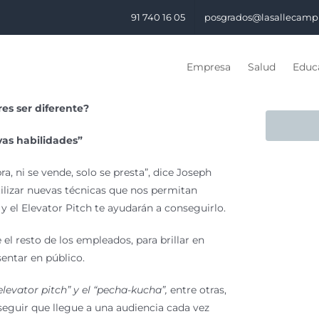
91 740 16 05
posgrados@lasallecamp
Empresa
Salud
Educa
es ser diferente?
vas habilidades”
a, ni se vende, solo se presta”, dice Joseph
ilizar nuevas técnicas que nos permitan
 y el Elevator Pitch te ayudarán a conseguirlo.
 el resto de los empleados, para brillar en
entar en público.
 “elevator pitch” y el “pecha-kucha”,
entre otras,
seguir que llegue a una audiencia cada vez