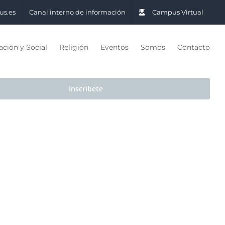
us.es
Canal interno de información
Campus Virtual
ción y Social
Religión
Eventos
Somos
Contacto
Inscríbete