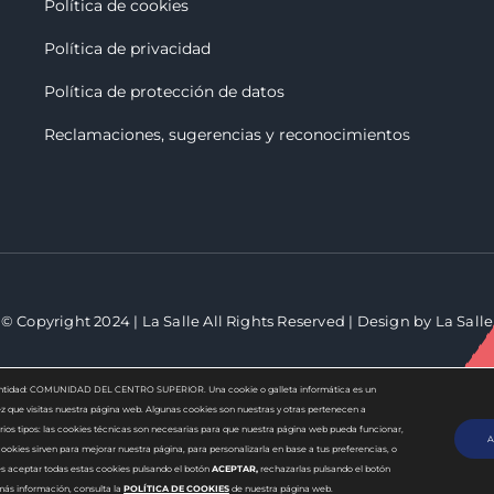
Política de cookies
Política de privacidad
Política de protección de datos
Reclamaciones, sugerencias y reconocimiento
s
© Copyright 2024 | La Salle All Rights Reserved | Design by La Salle
 la entidad: COMUNIDAD DEL CENTRO SUPERIOR. Una cookie o galleta informática es un
 que visitas nuestra página web. Algunas cookies son nuestras y otras pertenecen a
ios tipos: las cookies técnicas son necesarias para que nuestra página web pueda funcionar,
A
ookies sirven para mejorar nuestra página, para personalizarla en base a tus preferencias, o
es aceptar todas estas cookies pulsando el botón
ACEPTAR,
rechazarlas pulsando el botón
 más información, consulta la
POLÍTICA DE COOKIES
de nuestra página web.