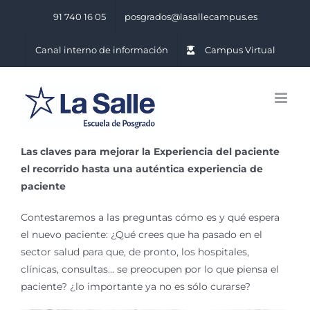
Saltar
91 740 16 05
posgrados@lasallecampus.es
al
contenido
Canal interno de información
Campus Virtual
Las claves para mejorar la Experiencia del paciente
el recorrido hasta una auténtica experiencia de
paciente
Contestaremos a las preguntas cómo es y qué espera
el nuevo paciente: ¿Qué crees que ha pasado en el
sector salud para que, de pronto, los hospitales,
clínicas, consultas… se preocupen por lo que piensa el
paciente? ¿lo importante ya no es sólo curarse?