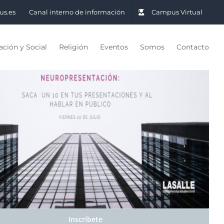
us.es
Canal interno de información
Campus Virtual
ción y Social
Religión
Eventos
Somos
Contacto
Inscríbete