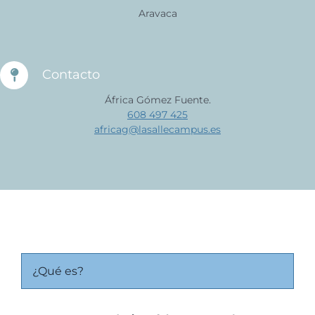
Aravaca
Contacto
África Gómez Fuente.
608 497 425
africag@lasallecampus.es
¿Qué es?