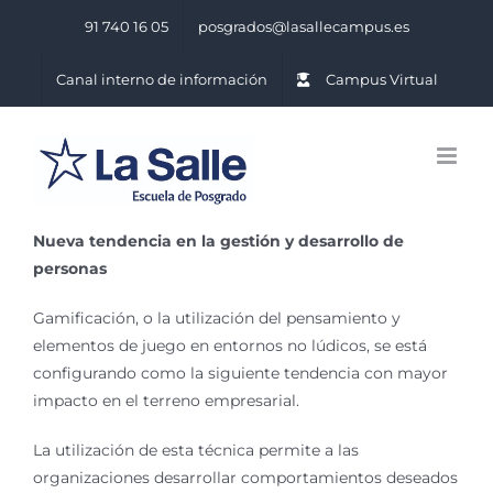
Saltar
91 740 16 05
posgrados@lasallecampus.es
al
contenido
Canal interno de información
Campus Virtual
Nueva tendencia en la gestión y desarrollo de
personas
Gamificación, o la utilización del pensamiento y
elementos de juego en entornos no lúdicos, se está
configurando como la siguiente tendencia con mayor
impacto en el terreno empresarial.
La utilización de esta técnica permite a las
organizaciones desarrollar comportamientos deseados