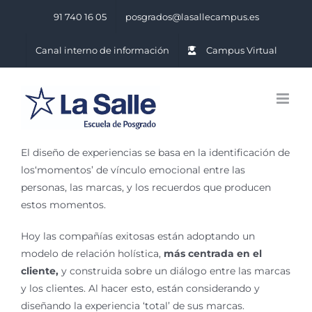
Saltar
91 740 16 05
posgrados@lasallecampus.es
al
contenido
Canal interno de información
Campus Virtual
El diseño de experiencias se basa en la identificación de
los‘momentos’ de vínculo emocional entre las
personas, las marcas, y los recuerdos que producen
estos momentos.
Hoy las compañías exitosas están adoptando un
modelo de relación holística,
más centrada en el
cliente,
y construida sobre un diálogo entre las marcas
y los clientes. Al hacer esto, están considerando y
diseñando la experiencia ‘total’ de sus marcas.