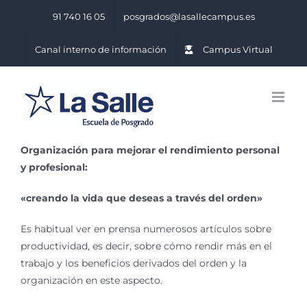
Saltar
91 740 16 05
posgrados@lasallecampus.es
al
contenido
Canal interno de información
Campus Virtual
Organización para mejorar el rendimiento personal
y profesional:
«creando la vida que deseas a través del orden»
Es habitual ver en prensa numerosos artículos sobre
productividad, es decir, sobre cómo rendir más en el
trabajo y los beneficios derivados del orden y la
organización en este aspecto.