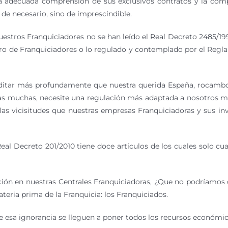
la adecuada comprensión de sus exclusivos contratos y la comp
 de necesario, sino de imprescindible.
estros Franquiciadores no se han leído el Real Decreto 2485/19
tro de Franquiciadores o lo regulado y contemplado por el Regl
meditar más profundamente que nuestra querida España, rocambol
as muchas, necesite una regulación más adaptada a nosotros mis
s vicisitudes que nuestras empresas Franquiciadoras y sus inve
al Decreto 201/2010 tiene doce artículos de los cuales solo cua
ón en nuestras Centrales Franquiciadoras, ¿Que no podríamos 
ateria prima de la Franquicia: los Franquiciados.
 de esa ignorancia se lleguen a poner todos los recursos económi