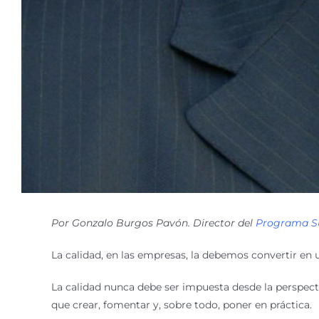
Por Gonzalo Burgos Pavón. Director del
Programa Su
La calidad, en las empresas, la debemos convertir en
La calidad nunca debe ser impuesta desde la perspectiv
que crear, fomentar y, sobre todo, poner en práctica.