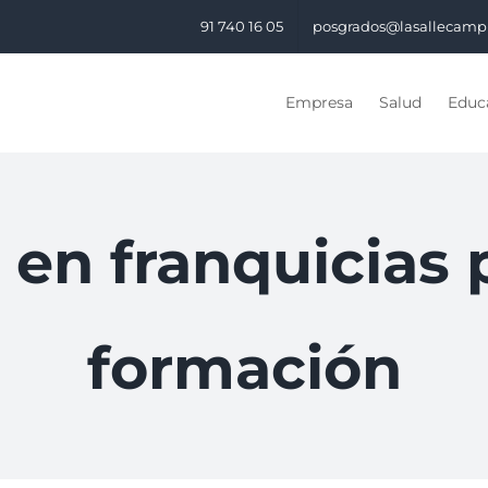
91 740 16 05
posgrados@lasallecamp
Empresa
Salud
Educa
 en franquicias 
formación