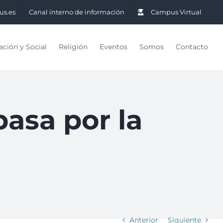
us.es
Canal interno de información
Campus Virtual
ción y Social
Religión
Eventos
Somos
Contacto
pasa por la
Anterior
Siguiente