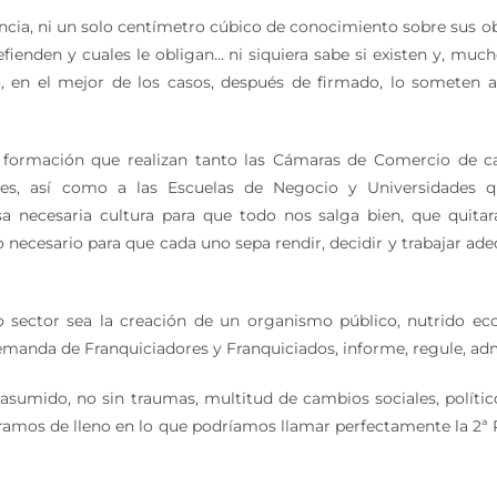
encia, ni un solo centímetro cúbico de conocimiento sobre sus ob
efienden y cuales le obligan… ni siquiera sabe si existen y, muc
en el mejor de los casos, después de firmado, lo someten al
 formación que realizan tanto las Cámaras de Comercio de cas
res, así como a las Escuelas de Negocio y Universidades q
 necesaria cultura para que todo nos salga bien, que quitará 
necesario para que cada uno sepa rendir, decidir y trabajar ade
o sector sea la creación de un organismo público, nutrido ec
emanda de Franquiciadores y Franquiciados, informe, regule, admin
 asumido, no sin traumas, multitud de cambios sociales, político
amos de lleno en lo que podríamos llamar perfectamente la 2ª Re