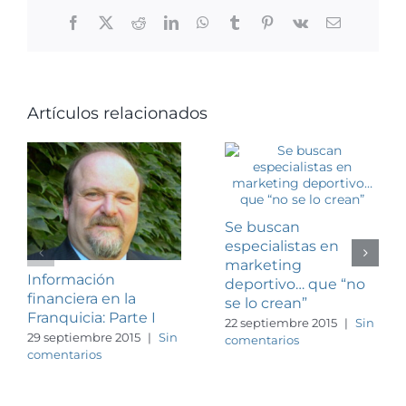
Facebook
X
Reddit
LinkedIn
WhatsApp
Tumblr
Pinterest
Vk
Correo
electrónico
Artículos relacionados
Se buscan
especialistas en
marketing
Información
deportivo… que “no
financiera en la
se lo crean”
Franquicia: Parte I
22 septiembre 2015
|
Sin
29 septiembre 2015
|
Sin
comentarios
comentarios