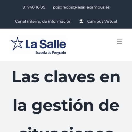
Saltar
91 740 16 05
posgrados@lasallecampus.es
al
contenido
Canal interno de información
Campus Virtual
Las claves en
la gestión de