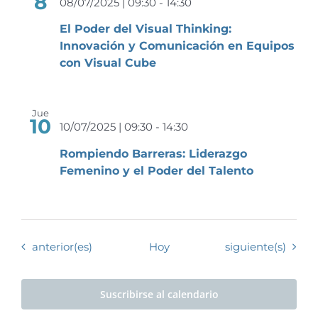
8
08/07/2025 | 09:30
-
14:30
El Poder del Visual Thinking:
Innovación y Comunicación en Equipos
con Visual Cube
Jue
10
10/07/2025 | 09:30
-
14:30
Rompiendo Barreras: Liderazgo
Femenino y el Poder del Talento
Eventos
Eventos
anterior(es)
Hoy
siguiente(s)
Suscribirse al calendario